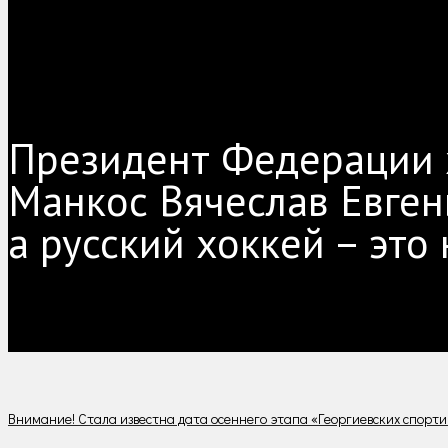
Президент Федерации 
Манкос Вячеслав Евгень
а русский хоккей – это
Внимание! Стала известна дата осеннего этапа «Георгиевских спорти