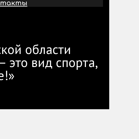
нтакты
кой области
 это вид спорта,
е!»