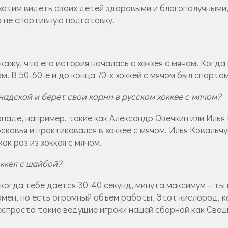
 хотим видеть своих детей здоровыми и благополучными
а не спортивную подготовку.
кажу, что его история началась с хоккея с мячом. Когд
чом. В 50-60-е и до конца 70-х хоккей с мячом был спорт
надской и берет свои корни в русском хоккее с мячом?
ападе, например, такие как Александр Овечкин или Илья 
осковья и практиковался в хоккее с мячом. Илья Ковальч
ак раз из хоккея с мячом.
оккея с шайбой?
, когда тебе дается 30-40 секунд, минута максимум – т
замен, но есть огромный объем работы. Этот кислород, 
еспроста такие ведущие игроки нашей сборной как Свеш