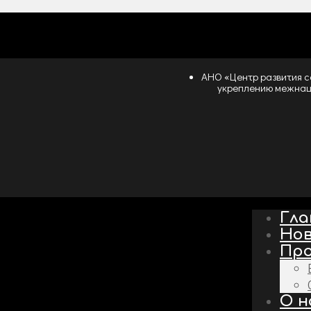
АНО «Центр развития с
укреплению межнац
Гла
Но
Пр
О н