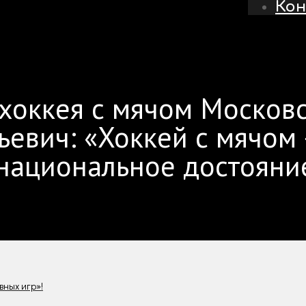
Ко
хоккея с мячом Московс
евич: «Хоккей с мячом –
 национальное достояни
вных игр»!