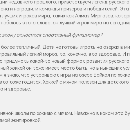
ии недавнего прошлого, приветствуем легенд русского 
зона и наградили команды призеров и победителей. Эта
и лучших игроков мира, таких как Алмаз Миргазов, кото
обоюсь этого слова, он лучший игрок мира на сегодняш
 к этому относится спортивный функционер?
 более тепличный. Дети не готовы играть на озерах в ми
правильный легкий мороз, то, конечно, это здоровье. И 
но придумать какой-то новый формат развития русского
ый хоккей он тоже имеет место быть, но в нынешних ус
м я знаю, что устраивают игры на озере Байкал по хокке
то тоже годится. Хоккей с мячом полезен для детского 
а и здоровье.
вной школы по хоккею с мячом. Неважно в каком это бу
имой экипировкой.