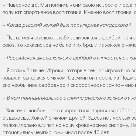
– Наверное да. Мы помним, чтим свою историю и если
получат спортивное воспитание. Именно воспитание, 
– Когда русский хоккей был популярнее канадского?
– Пусть меня заклюют любители хоккея с шайбой, но я с
союз, то хоккеистов не было и их брали из хоккея с мя
– Российская школа хоккея с шайбой отличается от ка
– Я скажу больше. Игроки, которые сейчас играют на з
навык игры хоккея с мячом. Овечкин он парень из Подм
его необычное свободное и скоростное катание – оно к
– В чем принципиальное отличие русского хоккея от х
– Хоккей с шайбой – это скоростная, взрывная работа
отдыхаешь. Хоккей с мячом другой. Здесь нет частых 
положительно влияет на нашу кровеносную систему. Н
становились чемпионами мира после 40 лет!