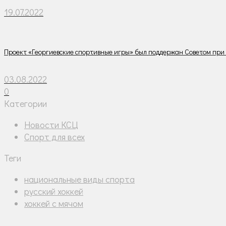
19.07.2022
Проект «Георгиевские спортивные игры» был поддержан Советом при
03.08.2022
0
Категории
Новости КСЦ
Спорт для всех
Теги
национальные виды спорта
русский хоккей
хоккей с мячом