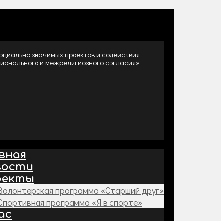
оциально значимых проектов и содействия
ионального и межрелигиозного согласия»
вная
вости
оекты
Волонтерская программа «Старший друг»
Спортивная программа «Я в спорте»
ас